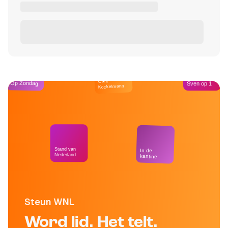
Café
Op Zondag
Sven op 1
Kockelmann
Stand van
In de
Nederland
kantine
Steun WNL
Word lid. Het telt.