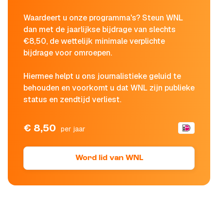
Waardeert u onze programma's? Steun WNL
dan met de jaarlijkse bijdrage van slechts
€8,50, de wettelijk minimale verplichte
bijdrage voor omroepen.
Hiermee helpt u ons journalistieke geluid te
behouden en voorkomt u dat WNL zijn publieke
status en zendtijd verliest.
€ 8,50
per jaar
Word lid van WNL