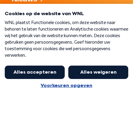
Programma's
Over WNL
Nieuwsbrief
Word Lid
Meer WNL voor jou
Burgemeester Halsema kritisch:
kabinet deinsde in coronaperiode
Algemene voorwaarden
Cookie-instellingen
terug voor landelijke regie bij
Privacy statement
demonstraties