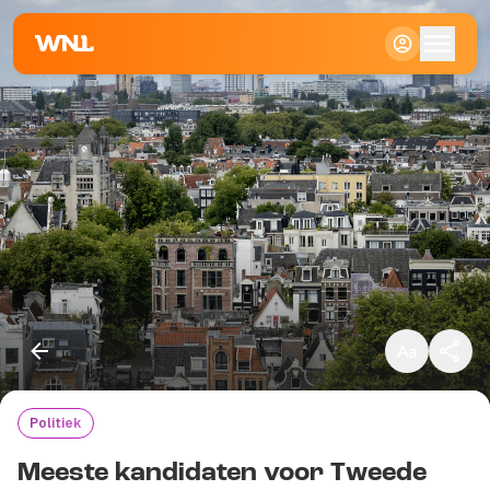
Klein
Standaard
Groot
Politiek
Kopieer link
Meeste kandidaten voor Tweede