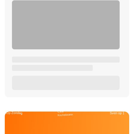
Café
Op Zondag
Sven op 1
Kockelmann