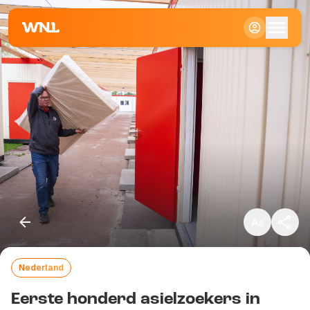
Klein
Standaard
Groot
Nederland
Kopieer link
Eerste honderd asielzoekers in