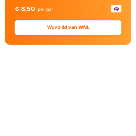
€ 8,50
per jaar
Word lid van WNL