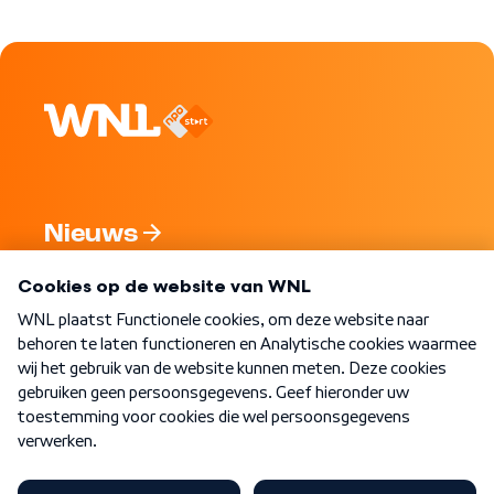
Nieuws
Programma's
Over WNL
Nieuwsbrief
Word Lid