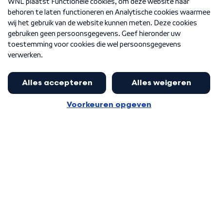
Nieuwsbrief
Word Lid
Meer WNL voor jou
Nieuwe ‘onderkoning’ Buma wil tot
zijn 70ste aanblijven
Algemene voorwaarden
Cookie-instellingen
Privacy statement