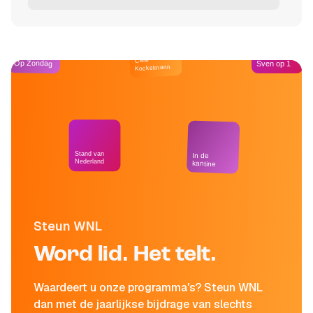
Café
Op Zondag
Sven op 1
Kockelmann
Stand van
In de
Nederland
kantine
Steun WNL
Word lid. Het telt.
Waardeert u onze programma's? Steun WNL
dan met de jaarlijkse bijdrage van slechts