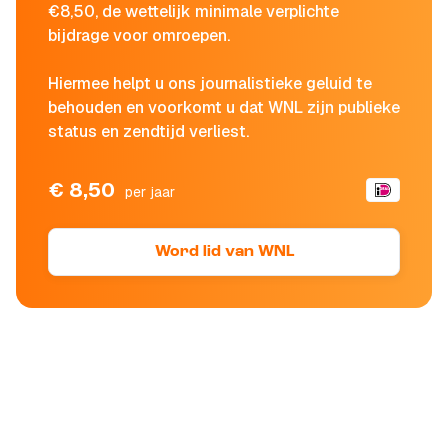
€8,50, de wettelijk minimale verplichte
bijdrage voor omroepen.
Hiermee helpt u ons journalistieke geluid te
behouden en voorkomt u dat WNL zijn publieke
status en zendtijd verliest.
€ 8,50
per jaar
Word lid van WNL