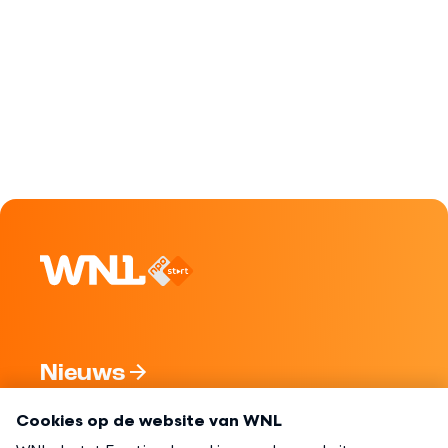
Nieuws
Programma's
Over WNL