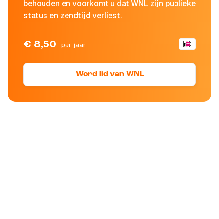
behouden en voorkomt u dat WNL zijn publieke
status en zendtijd verliest.
€ 8,50
per jaar
Word lid van WNL