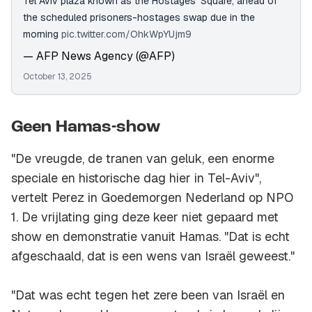
Tel Aviv plaza known as the Hostages' Square, ahead of
the scheduled prisoners-hostages swap due in the
morning
pic.twitter.com/OhkWpYUjm9
— AFP News Agency (@AFP)
October 13, 2025
Geen Hamas-show
"De vreugde, de tranen van geluk, een enorme
speciale en historische dag hier in Tel-Aviv",
vertelt Perez in Goedemorgen Nederland op NPO
1. De vrijlating ging deze keer niet gepaard met
show en demonstratie vanuit Hamas. "Dat is echt
afgeschaald, dat is een wens van Israël geweest."
"Dat was echt tegen het zere been van Israël en