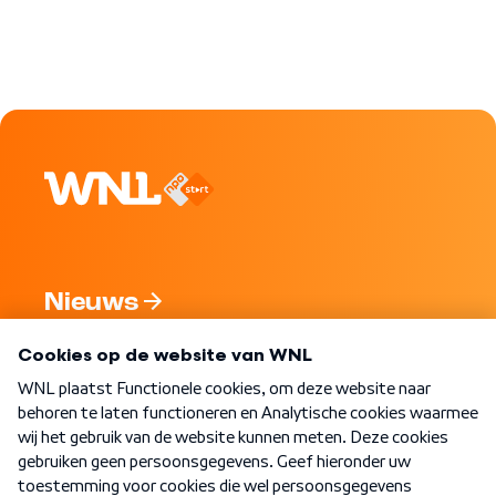
Nieuws
Programma's
Over WNL
Nieuwsbrief
Word Lid