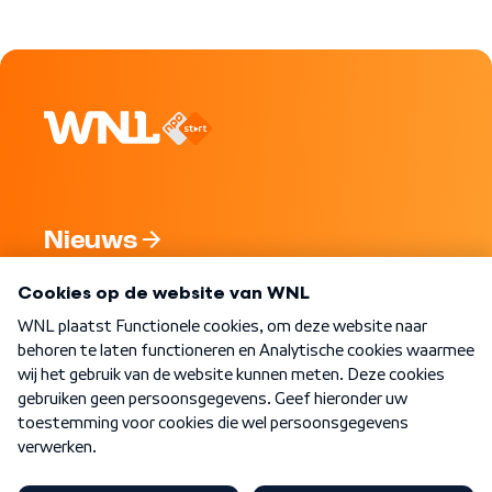
Nieuws
Programma's
Over WNL
Nieuwsbrief
Word Lid