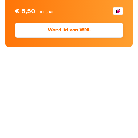
€ 8,50
per jaar
Word lid van WNL