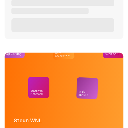
Café
Op Zondag
Sven op 1
Kockelmann
Stand van
In de
Nederland
kantine
Steun WNL