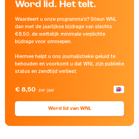
Word lid. Het telt.
Waardeert u onze programma's? Steun WNL
dan met de jaarlijkse bijdrage van slechts
€8,50, de wettelijk minimale verplichte
bijdrage voor omroepen.
Hiermee helpt u ons journalistieke geluid te
behouden en voorkomt u dat WNL zijn publieke
status en zendtijd verliest.
€ 8,50
per jaar
Word lid van WNL