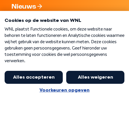
Nieuws
Programma's
Over WNL
Nieuwsbrief
Word Lid
Meer WNL voor jou
Nieuwe ‘onderkoning’ Buma wil tot
zijn 70ste aanblijven
Algemene voorwaarden
Cookie-instellingen
Privacy statement