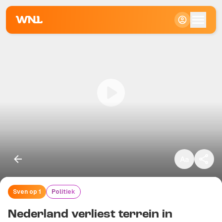
Klein
Standaard
Groot
Sven op 1
Politiek
Kopieer link
Nederland verliest terrein in