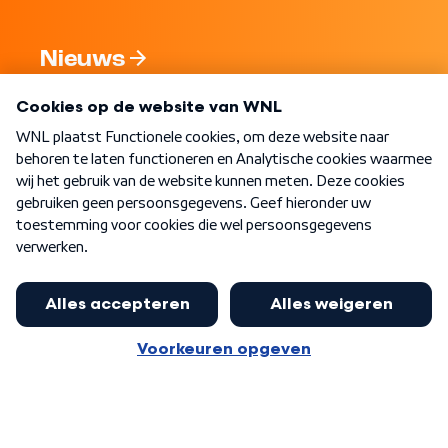
Nieuws
Programma's
Over WNL
Nieuwsbrief
Word Lid
Meer WNL voor jou
Nieuwe ‘onderkoning’ Buma wil tot