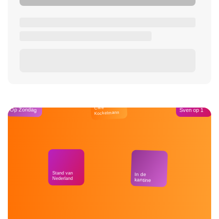
Café
Op Zondag
Sven op 1
Kockelmann
Stand van
In de
Nederland
kantine