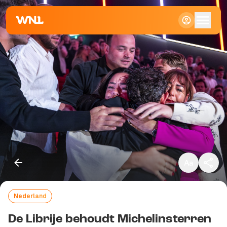
Klein
Standaard
Groot
Nederland
Kopieer link
De Librije behoudt Michelinsterren