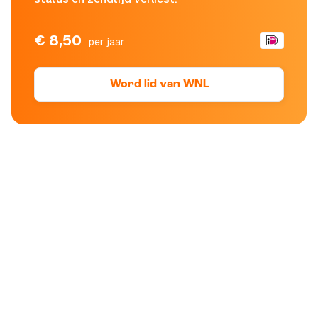
€ 8,50
per jaar
Word lid van WNL