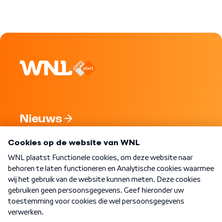
Nieuws
Programma's
Over WNL
Nieuwsbrief
Word Lid