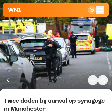
Klein
Standaard
Groot
Twee doden bij aanval op synagoge
Kopieer link
in Manchester