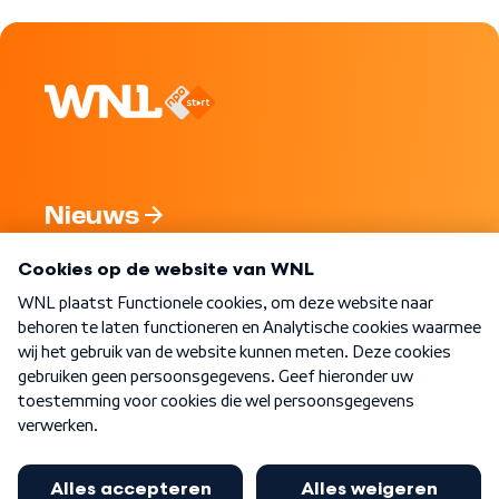
Nieuws
Programma's
Over WNL
Nieuwsbrief
Word Lid