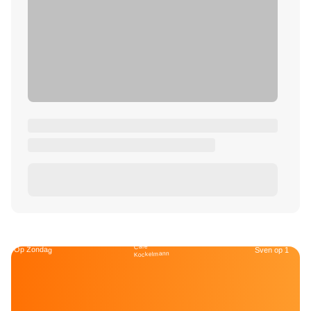
Café
Op Zondag
Sven op 1
Kockelmann