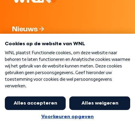
Nieuws
Programma's
Over WNL
Nieuwsbrief
Word Lid