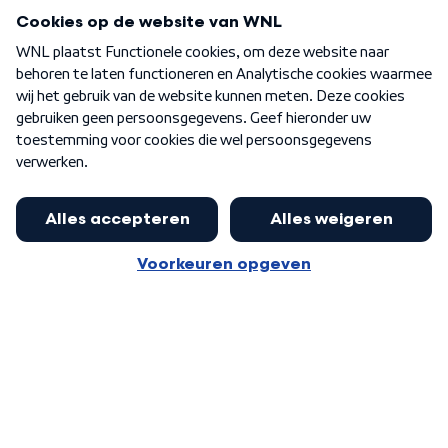
Programma's
Over WNL
Nieuwsbrief
Word Lid
Meer WNL voor jou
Nieuwe ‘onderkoning’ Buma wil tot
zijn 70ste aanblijven
Algemene voorwaarden
Cookie-instellingen
Privacy statement