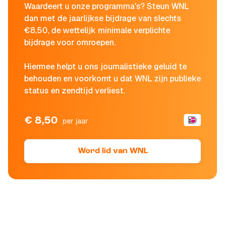
Waardeert u onze programma's? Steun WNL
dan met de jaarlijkse bijdrage van slechts
€8,50, de wettelijk minimale verplichte
bijdrage voor omroepen.
Hiermee helpt u ons journalistieke geluid te
behouden en voorkomt u dat WNL zijn publieke
status en zendtijd verliest.
€ 8,50
per jaar
Word lid van WNL