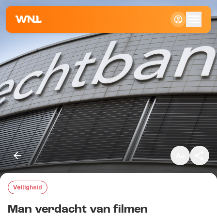
Klein
Standaard
Groot
Veiligheid
Kopieer link
Man verdacht van filmen