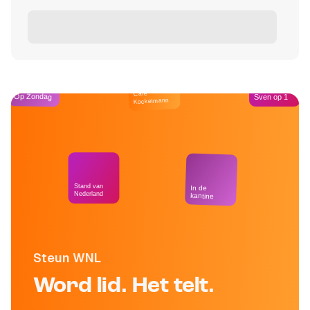
Café
Op Zondag
Sven op 1
Kockelmann
Stand van
In de
Nederland
kantine
Steun WNL
Word lid. Het telt.