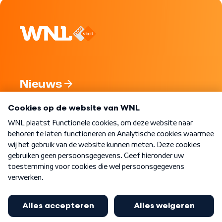
Nieuws
Programma's
Over WNL
Nieuwsbrief
Word Lid