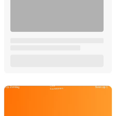
Café
Op Zondag
Sven op 1
Kockelmann