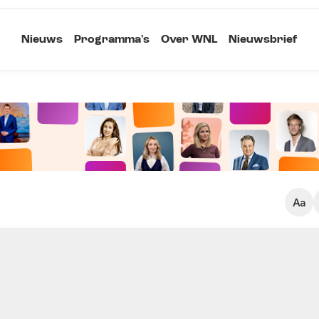
Nieuws
Programma's
Over WNL
Nieuwsbrief
Klein
Kopieer link
Standaard
Groot