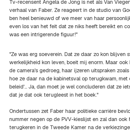
Tv-recensent Angela de Jong is net als Van Viegen
verhaal van Faber. Ze reageert in de studio van G
ben heel benieuwd of we meer van haar persoonlijk
even los van het feit dat ze niks heeft bereikt en c
was een intrigerende figuur!"
"Ze was erg soeverein. Dat ze daar zo kon blijven 
werkelijkheid kon leven, boeit mij enorm. Maar ook 
de camera's gedroeg, haar ijzeren uitspraken zoals 
hoe ze daar na de kabinetsval op terugkwam, met d
beleid'... Ja, dan moet je wel concluderen dat ze ie
dat je dat ook terugleest in het boek."
Ondertussen zet Faber haar politieke carrière bevlo
nummer negen op de PVV-kieslijst en zal dan ook 
terugkeren in de Tweede Kamer na de verkiezinge