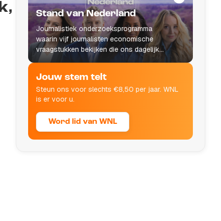
k,
Stand van Nederland
Journalistiek onderzoeksprogramma
waarin vijf journalisten economische
vraagstukken bekijken die ons dagelijks
leven raken.
Jouw stem telt
Steun ons voor slechts €8,50 per jaar. WNL
is er voor u.
Word lid van WNL