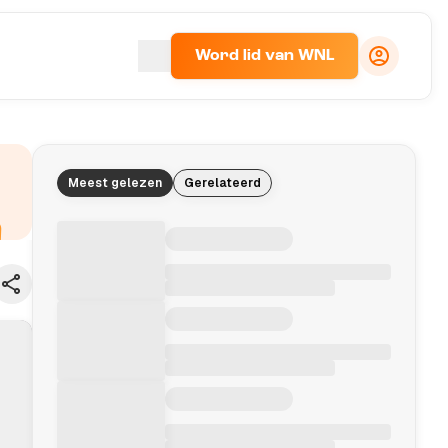
Word lid van WNL
Meest gelezen
Gerelateerd