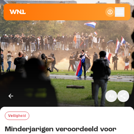
Klein
Standaard
Groot
Veiligheid
Kopieer link
Minderjarigen veroordeeld voor