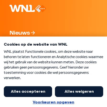
Nieuws
Programma's
Over WNL
Nieuwsbrief
Word Lid