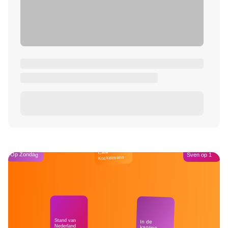
Café
Op Zondag
Sven op 1
Kockelmann
Stand van
In de
Nederland
kantine