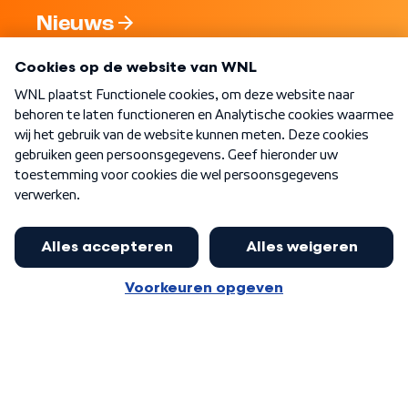
Nieuws
Programma's
Over WNL
Nieuwsbrief
Word Lid
Meer WNL voor jou
Jan Paternotte optimistisch over
stikstofdebat: 'Geen zwakker
Algemene voorwaarden
Cookie-instellingen
pakket, maar ideeën om het te
Privacy statement