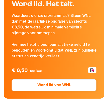
Word lid. Het telt.
Waardeert u onze programma's? Steun WNL
dan met de jaarlijkse bijdrage van slechts
€8,50, de wettelijk minimale verplichte
bijdrage voor omroepen.
Hiermee helpt u ons journalistieke geluid te
behouden en voorkomt u dat WNL zijn publieke
status en zendtijd verliest.
€ 8,50
per jaar
Word lid van WNL