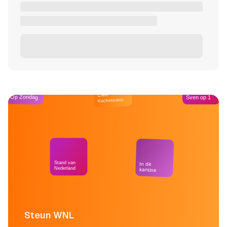
Café
Op Zondag
Sven op 1
Kockelmann
Stand van
In de
Nederland
kantine
Steun WNL