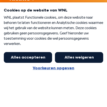
Programma's
Over WNL
Nieuwsbrief
Word Lid
Meer WNL voor jou
Huishoudens met thuisbatterij,
slimme laadpaal of warmtepomp
Algemene voorwaarden
Cookie-instellingen
kunnen geld gaan verdienen: 'Kan
Privacy statement
op jaarbasis 500 euro opleveren'