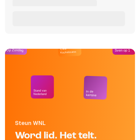
Café
Op Zondag
Sven op 1
Kockelmann
Stand van
In de
Nederland
kantine
Steun WNL
Word lid. Het telt.