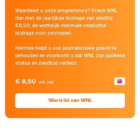
Waardeert u onze programma's? Steun WNL
dan met de jaarlijkse bijdrage van slechts
€8,50, de wettelijk minimale verplichte
bijdrage voor omroepen.
Hiermee helpt u ons journalistieke geluid te
behouden en voorkomt u dat WNL zijn publieke
status en zendtijd verliest.
€ 8,50
per jaar
Word lid van WNL