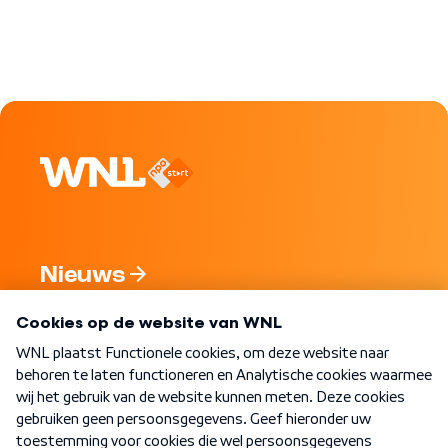
Nieuws
Programma's
Over WNL
Nieuwsbrief
Word Lid