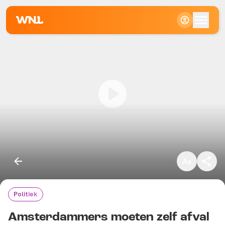
Klein
Standaard
Groot
Politiek
Kopieer link
Amsterdammers moeten zelf afval