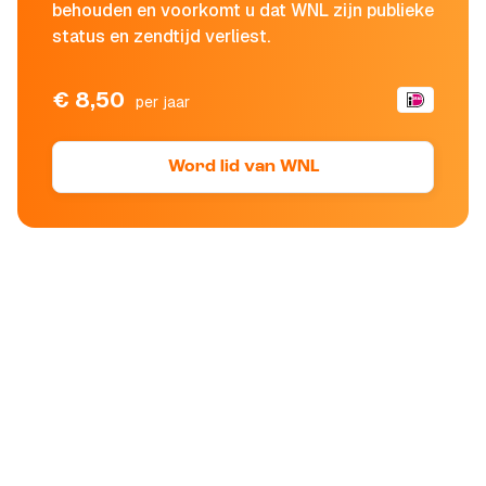
behouden en voorkomt u dat WNL zijn publieke
status en zendtijd verliest.
€ 8,50
per jaar
Word lid van WNL