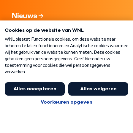
Nieuws
Programma's
Over WNL
Nieuwsbrief
Word Lid
Meer WNL voor jou
Nieuwe ‘onderkoning’ Buma wil tot
zijn 70ste aanblijven