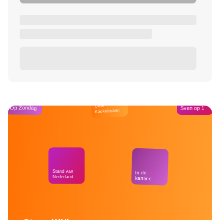
Café
Op Zondag
Sven op 1
Kockelmann
Stand van
In de
Nederland
kantine