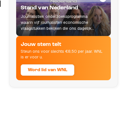
d
Stand van Nederland
Journalistiek onderzoeksprogramma
waarin vijf journalisten economische
vraagstukken bekijken die ons dagelijks
leven raken.
Jouw stem telt
Steun ons voor slechts €8,50 per jaar. WNL
is er voor u.
Word lid van WNL