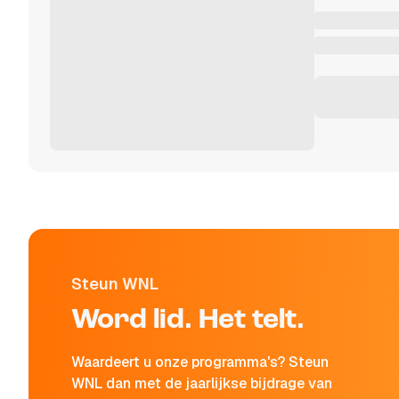
Steun WNL
Word lid. Het telt.
Waardeert u onze programma's? Steun
WNL dan met de jaarlijkse bijdrage van