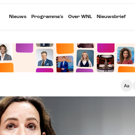
Nieuws
Programma's
Over WNL
Nieuwsbrief
Klein
Kopieer link
Standaard
Groot