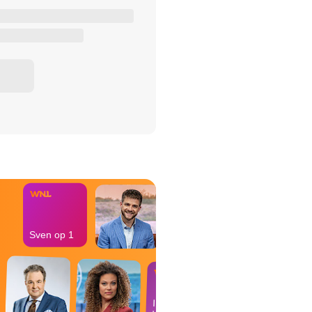
het Misdaad-
bureau
Sven op 1
In de