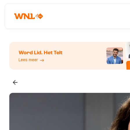
Word Lid. Het Telt
Lees meer