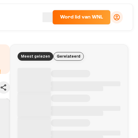
Word lid van WNL
Meest gelezen
Gerelateerd