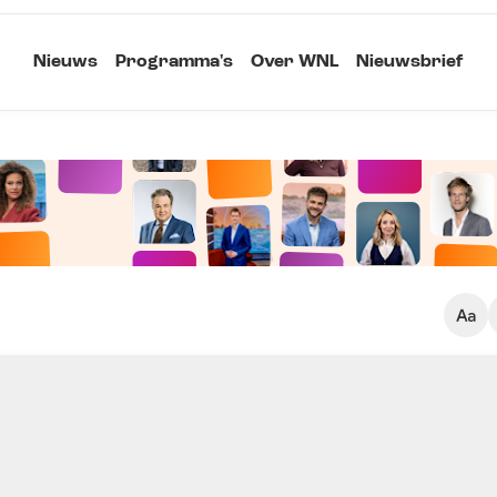
Nieuws
Programma's
Over WNL
Nieuwsbrief
Klein
Kopieer link
Standaard
Groot