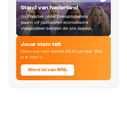
Stand van Nederland
Journalistiek onderzoeksprogramma
waarin vijf journalisten economische
vraagstukken bekijken die ons dagelijks
leven raken.
Jouw stem telt
Steun ons voor slechts €8,50 per jaar. WNL
is er voor u.
Word lid van WNL