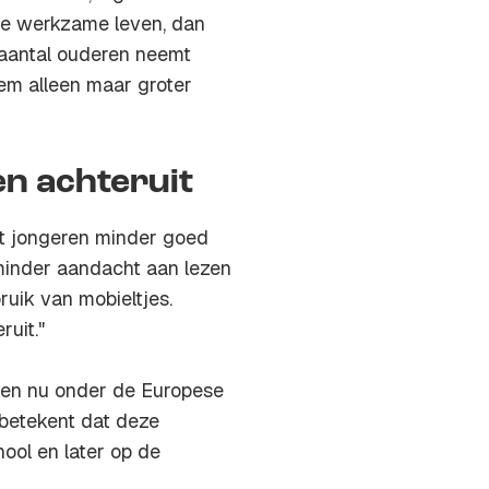
a je werkzame leven, dan
t aantal ouderen neemt
eem alleen maar groter
en achteruit
at jongeren minder goed
minder aandacht aan lezen
uik van mobieltjes.
ruit."
gen nu onder de Europese
 betekent dat deze
ool en later op de