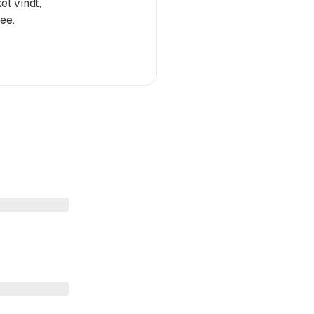
el vindt,
ee.