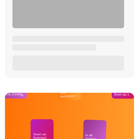
Café
Op Zondag
Sven op 1
Kockelmann
Stand van
In de
Nederland
kantine