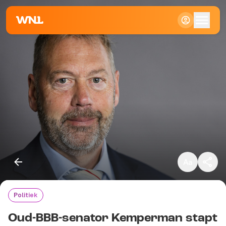
Klein
Standaard
Groot
Politiek
Kopieer link
Oud-BBB-senator Kemperman stapt