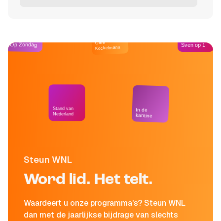
Café
Op Zondag
Sven op 1
Kockelmann
Stand van
In de
Nederland
kantine
Steun WNL
Word lid. Het telt.
Waardeert u onze programma's? Steun WNL
dan met de jaarlijkse bijdrage van slechts