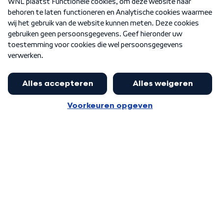
Nieuwsbrief
Word Lid
Meer WNL voor jou
Jan Paternotte optimistisch over
stikstofdebat: 'Geen zwakker
Algemene voorwaarden
Cookie-instellingen
pakket, maar ideeën om het te
Privacy statement
versterken zijn welkom'