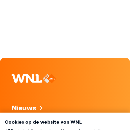
Nieuws
Programma's
Over WNL