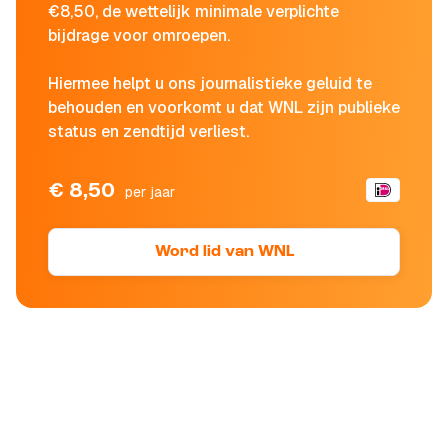
€8,50, de wettelijk minimale verplichte
bijdrage voor omroepen.
Hiermee helpt u ons journalistieke geluid te
behouden en voorkomt u dat WNL zijn publieke
status en zendtijd verliest.
€ 8,50
per jaar
Word lid van WNL