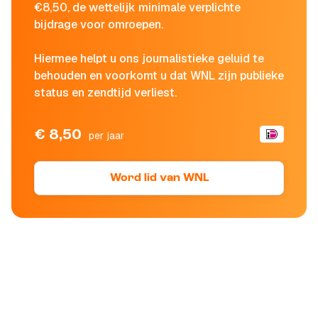
€8,50, de wettelijk minimale verplichte
bijdrage voor omroepen.
Hiermee helpt u ons journalistieke geluid te
behouden en voorkomt u dat WNL zijn publieke
status en zendtijd verliest.
€ 8,50
per jaar
Word lid van WNL