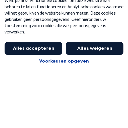
Nieuwsbrief
Word Lid
Meer WNL voor jou
Huishoudens met thuisbatterij,
slimme laadpaal of warmtepomp
Algemene voorwaarden
Cookie-instellingen
kunnen geld gaan verdienen: 'Kan
Privacy statement
op jaarbasis 500 euro opleveren'