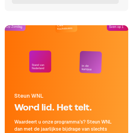
Café
Op Zondag
Sven op 1
Kockelmann
Stand van
In de
Nederland
kantine
Steun WNL
Word lid. Het telt.
Waardeert u onze programma's? Steun WNL
dan met de jaarlijkse bijdrage van slechts