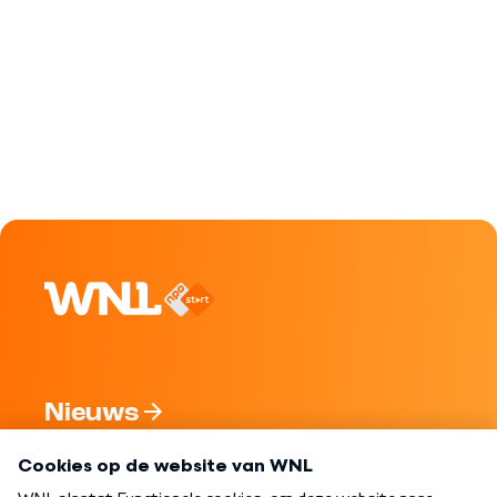
Nieuws
Programma's
Over WNL