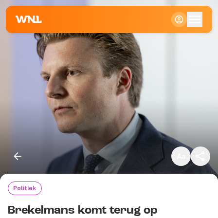
Klein
Standaard
Groot
Politiek
Kopieer link
Brekelmans komt terug op