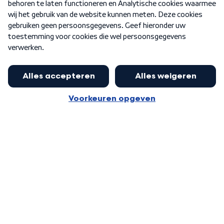
Nieuwsbrief
Word Lid
Meer WNL voor jou
Nieuwe ‘onderkoning’ Buma wil tot
zijn 70ste aanblijven
Algemene voorwaarden
Cookie-instellingen
Privacy statement