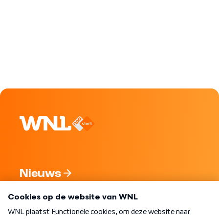
Nieuws
Programma's
Over WNL