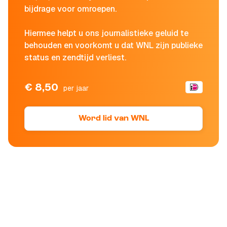
bijdrage voor omroepen.
Hiermee helpt u ons journalistieke geluid te
behouden en voorkomt u dat WNL zijn publieke
status en zendtijd verliest.
€ 8,50
per jaar
Word lid van WNL