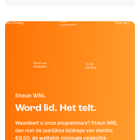
Café
Op Zondag
Sven op 1
Kockelmann
Stand van
In de
Nederland
kantine
Steun WNL
Word lid. Het telt.
Waardeert u onze programma's? Steun WNL
dan met de jaarlijkse bijdrage van slechts
€8,50, de wettelijk minimale verplichte