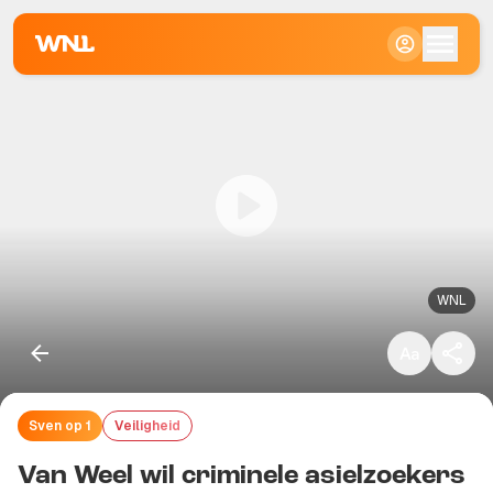
Klein
Standaard
Groot
WNL
Sven op 1
Veiligheid
Kopieer link
Van Weel wil criminele asielzoekers