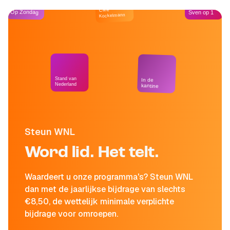
Café
Op Zondag
Sven op 1
Kockelmann
Stand van
In de
Nederland
kantine
Steun WNL
Word lid. Het telt.
Waardeert u onze programma's? Steun WNL
dan met de jaarlijkse bijdrage van slechts
€8,50, de wettelijk minimale verplichte
bijdrage voor omroepen.