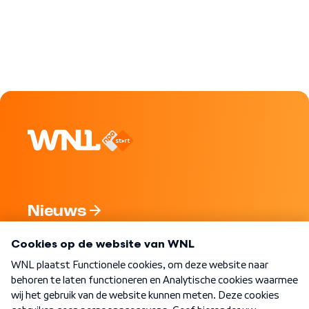
Nieuws
Programma's
Over WNL
Nieuwsbrief
Word Lid