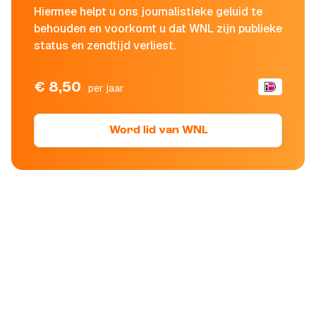
Hiermee helpt u ons journalistieke geluid te
behouden en voorkomt u dat WNL zijn publieke
status en zendtijd verliest.
€ 8,50
per jaar
Word lid van WNL