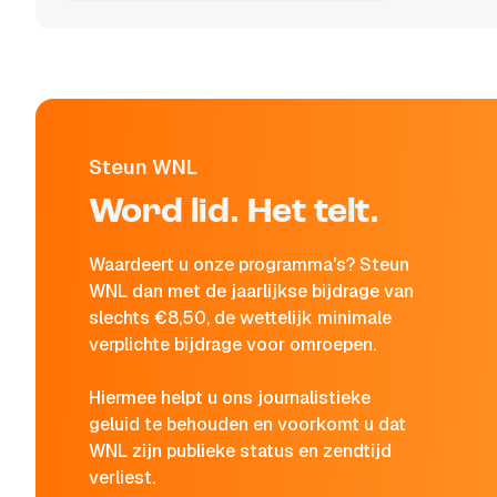
Steun WNL
Word lid. Het telt.
Waardeert u onze programma's? Steun
WNL dan met de jaarlijkse bijdrage van
slechts €8,50, de wettelijk minimale
verplichte bijdrage voor omroepen.
Hiermee helpt u ons journalistieke
geluid te behouden en voorkomt u dat
WNL zijn publieke status en zendtijd
verliest.