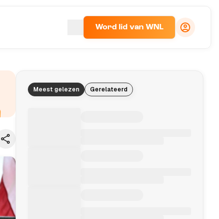
Word lid van WNL
Meest gelezen
Gerelateerd