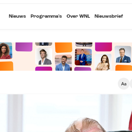
Nieuws
Programma's
Over WNL
Nieuwsbrief
Klein
Kopieer link
Standaard
Groot