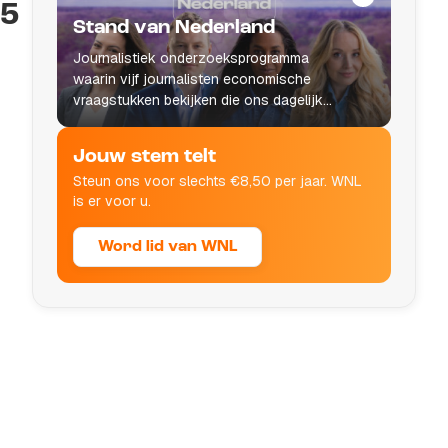
15
Stand van Nederland
Journalistiek onderzoeksprogramma
waarin vijf journalisten economische
vraagstukken bekijken die ons dagelijks
leven raken.
Jouw stem telt
Steun ons voor slechts €8,50 per jaar. WNL
is er voor u.
Word lid van WNL