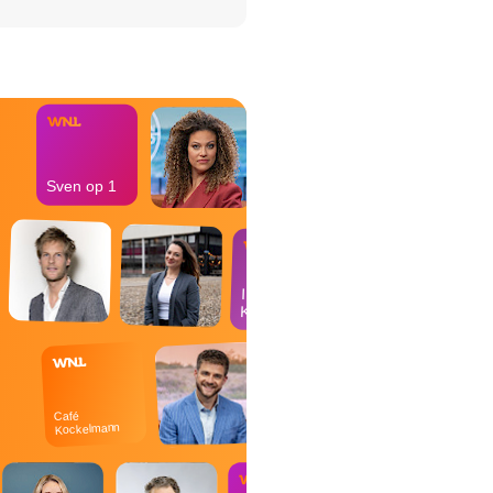
het Misdaad-
bureau
Sven op 1
In de
Kantine
Café
Kockelmann