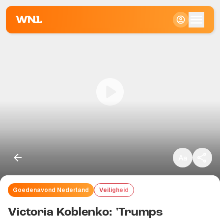
Klein
Standaard
Groot
Goedenavond Nederland
Veiligheid
Kopieer link
Victoria Koblenko: 'Trumps