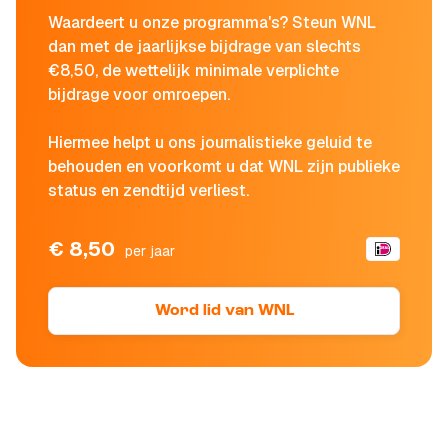
Waardeert u onze programma's? Steun WNL
dan met de jaarlijkse bijdrage van slechts
€8,50, de wettelijk minimale verplichte
bijdrage voor omroepen.
Hiermee helpt u ons journalistieke geluid te
behouden en voorkomt u dat WNL zijn publieke
status en zendtijd verliest.
€ 8,50
per jaar
Word lid van WNL