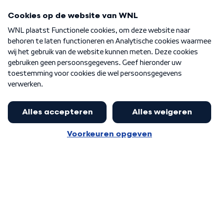
Programma's
Over WNL
Nieuwsbrief
Word Lid
Meer WNL voor jou
Huishoudens met thuisbatterij,
slimme laadpaal of warmtepomp
Algemene voorwaarden
Cookie-instellingen
kunnen geld gaan verdienen: 'Kan
Privacy statement
op jaarbasis 500 euro opleveren'