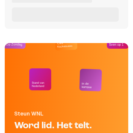
Café
Op Zondag
Sven op 1
Kockelmann
Stand van
In de
Nederland
kantine
Steun WNL
Word lid. Het telt.