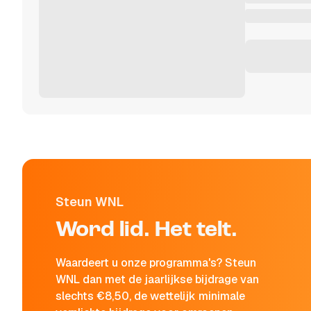
Steun WNL
Word lid. Het telt.
Waardeert u onze programma's? Steun
WNL dan met de jaarlijkse bijdrage van
slechts €8,50, de wettelijk minimale