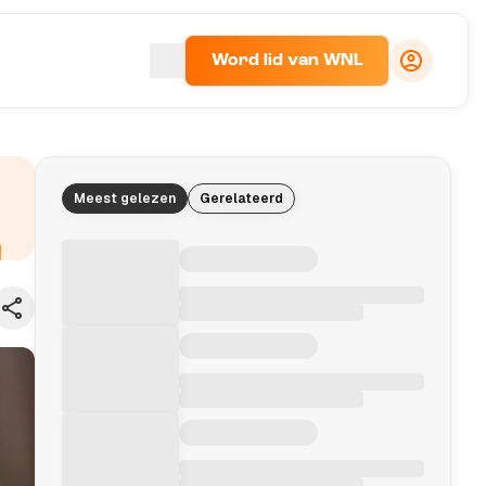
Word lid van WNL
Meest gelezen
Gerelateerd