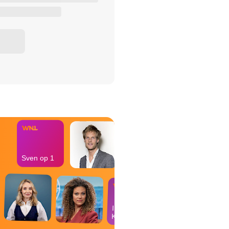
het Misdaad-
bureau
Sven op 1
In de
Kantine