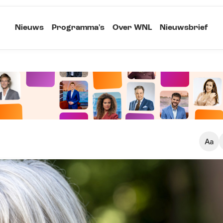
Nieuws
Programma's
Over WNL
Nieuwsbrief
Klein
Kopieer link
Standaard
Groot