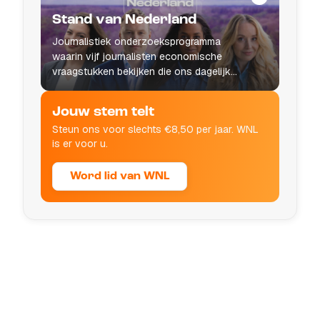
Stand van Nederland
Journalistiek onderzoeksprogramma
waarin vijf journalisten economische
vraagstukken bekijken die ons dagelijks
leven raken.
Jouw stem telt
Steun ons voor slechts €8,50 per jaar. WNL
is er voor u.
Word lid van WNL