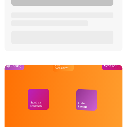
Café
Op Zondag
Sven op 1
Kockelmann
Stand van
In de
Nederland
kantine