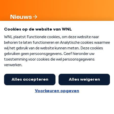
Nieuws
Programma's
Over WNL
Nieuwsbrief
Word Lid
Meer WNL voor jou
Nieuwe ‘onderkoning’ Buma wil tot