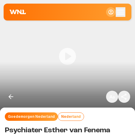
Klein
Standaard
Groot
Goedemorgen Nederland
Nederland
Kopieer link
Psychiater Esther van Fenema