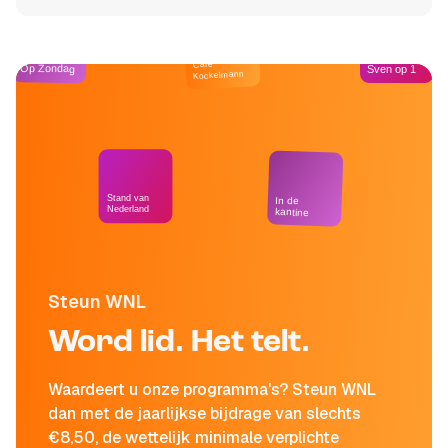
Café
Op Zondag
Sven op 1
Kockelmann
Stand van
In de
Nederland
kantine
Steun WNL
Word lid. Het telt.
Waardeert u onze programma's? Steun WNL
dan met de jaarlijkse bijdrage van slechts
€8,50, de wettelijk minimale verplichte