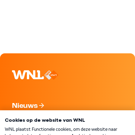
Nieuws
Programma's
Over WNL