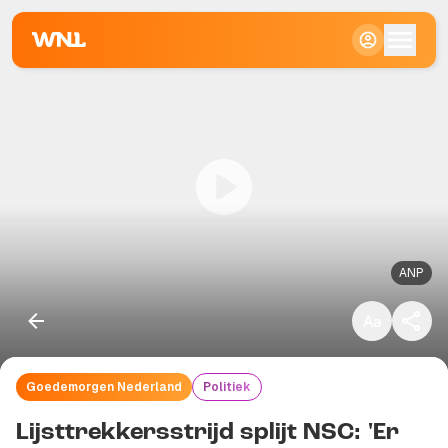
Klein
Standaard
Groot
ANP
Goedemorgen Nederland
Politiek
Kopieer link
Lijsttrekkersstrijd splijt NSC: 'Er