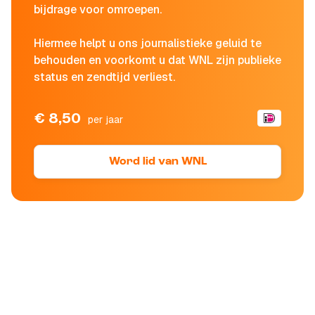
bijdrage voor omroepen.
Hiermee helpt u ons journalistieke geluid te
behouden en voorkomt u dat WNL zijn publieke
status en zendtijd verliest.
€ 8,50
per jaar
Word lid van WNL