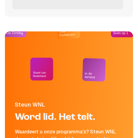
Café
Op Zondag
Sven op 1
Kockelmann
Stand van
In de
Nederland
kantine
Steun WNL
Word lid. Het telt.
Waardeert u onze programma's? Steun WNL