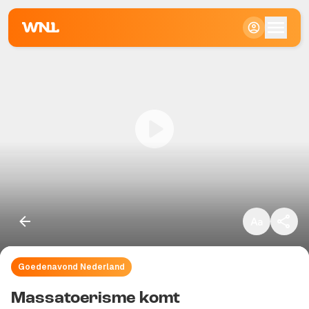
Klein
Standaard
Groot
Goedenavond Nederland
Kopieer link
Massatoerisme komt