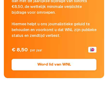
dan met de jaarlijkse bijdrage van slechts
€8,50, de wettelijk minimale verplichte
bijdrage voor omroepen.
Hiermee helpt u ons journalistieke geluid te
behouden en voorkomt u dat WNL zijn publieke
status en zendtijd verliest.
€ 8,50
per jaar
Word lid van WNL