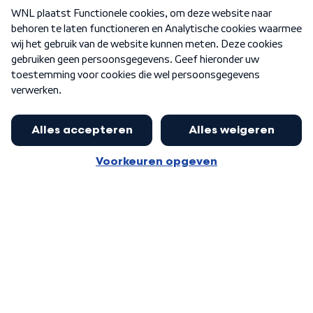
Over WNL
Nieuwsbrief
Word Lid
Meer WNL voor jou
Burgemeester Halsema kritisch:
kabinet deinsde in coronaperiode
Algemene voorwaarden
Cookie-instellingen
terug voor landelijke regie bij
Privacy statement
demonstraties