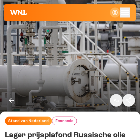
Klein
Standaard
Groot
Stand van Nederland
Economie
Kopieer link
Lager prijsplafond Russische olie