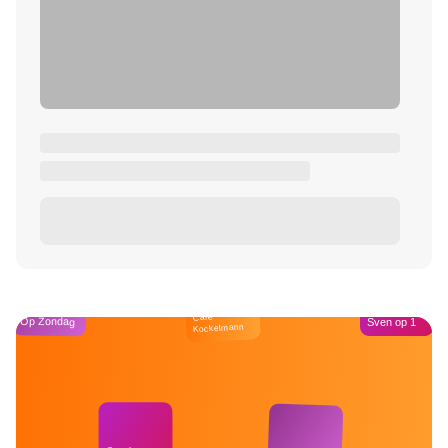
Café
Op Zondag
Sven op 1
Kockelmann