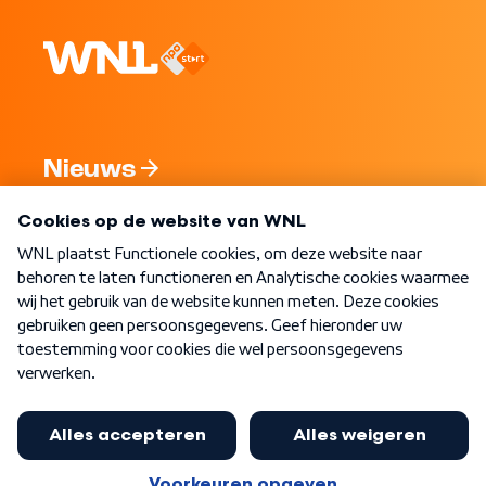
Nieuws
Programma's
Over WNL
Nieuwsbrief
Word Lid