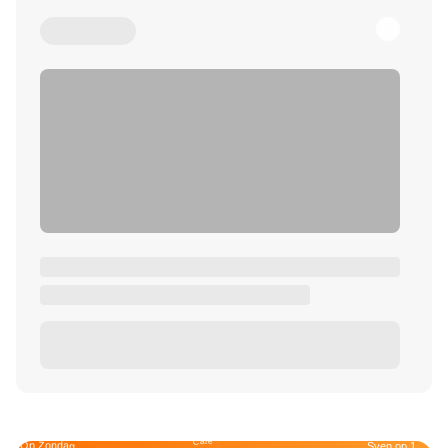
Café
Op Zondag
Sven op 1