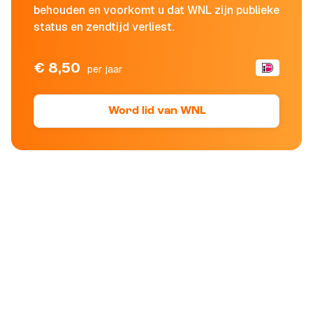
behouden en voorkomt u dat WNL zijn publieke
status en zendtijd verliest.
€ 8,50
per jaar
Word lid van WNL