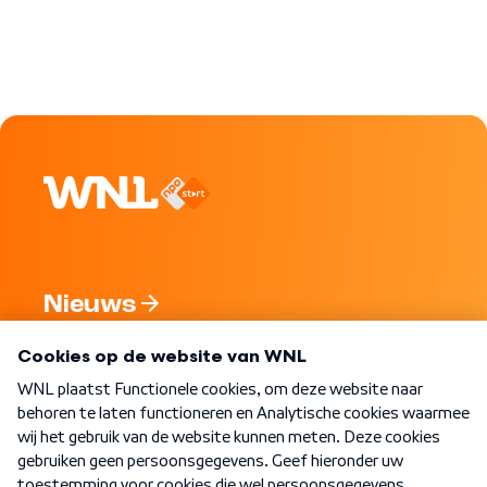
Nieuws
Programma's
Over WNL
Nieuwsbrief
Word Lid