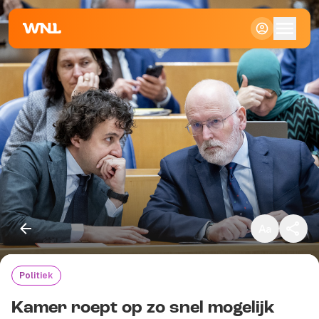
Klein
Standaard
Groot
Politiek
Kopieer link
Kamer roept op zo snel mogelijk