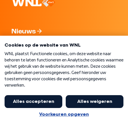
Nieuws
Programma's
Over WNL
Nieuwsbrief
Word Lid