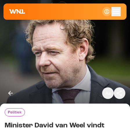
Klein
Standaard
Groot
Politiek
Kopieer link
Minister David van Weel vindt