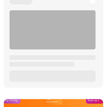
Café
Op Zondag
Sven op 1
Kockelmann