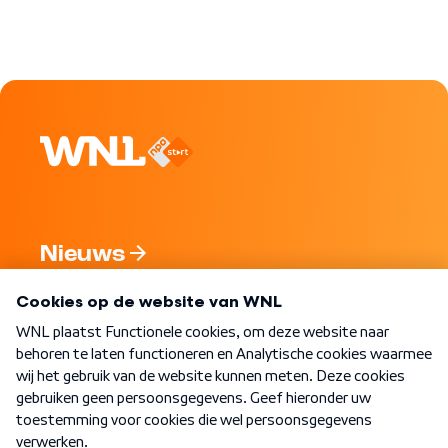
Nieuws
Programma's
Over WNL
Nieuwsbrief
Word Lid