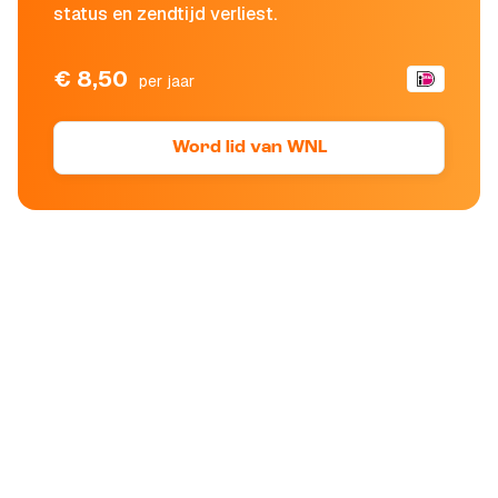
status en zendtijd verliest.
€ 8,50
per jaar
Word lid van WNL