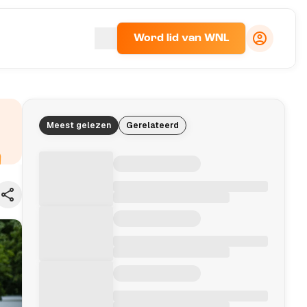
Word lid van WNL
Meest gelezen
Gerelateerd