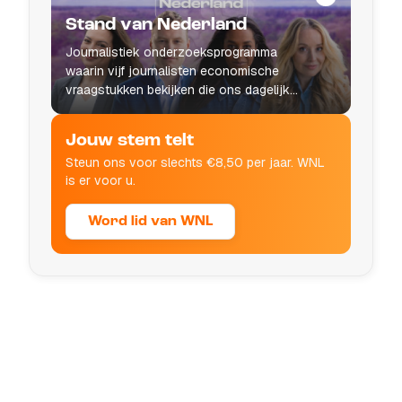
Stand van Nederland
Journalistiek onderzoeksprogramma
waarin vijf journalisten economische
vraagstukken bekijken die ons dagelijks
leven raken.
Jouw stem telt
Steun ons voor slechts €8,50 per jaar. WNL
is er voor u.
Word lid van WNL