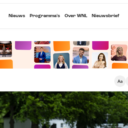
Nieuws
Programma's
Over WNL
Nieuwsbrief
Klein
Kopieer link
Standaard
Groot