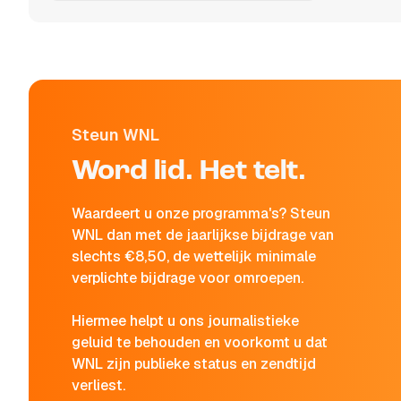
Steun WNL
Word lid. Het telt.
Waardeert u onze programma's? Steun
WNL dan met de jaarlijkse bijdrage van
slechts €8,50, de wettelijk minimale
verplichte bijdrage voor omroepen.
Hiermee helpt u ons journalistieke
geluid te behouden en voorkomt u dat
WNL zijn publieke status en zendtijd
verliest.