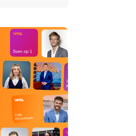
het Misdaad-
bureau
Sven op 1
In de
Kantine
Café
Kockelmann