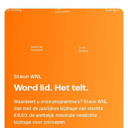
Café
Op Zondag
Sven op 1
Kockelmann
Stand van
In de
Nederland
kantine
Steun WNL
Word lid. Het telt.
Waardeert u onze programma's? Steun WNL
dan met de jaarlijkse bijdrage van slechts
€8,50, de wettelijk minimale verplichte
bijdrage voor omroepen.