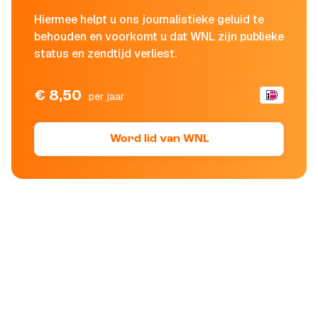
Hiermee helpt u ons journalistieke geluid te
behouden en voorkomt u dat WNL zijn publieke
status en zendtijd verliest.
€ 8,50
per jaar
Word lid van WNL