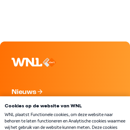
Nieuws
Programma's
Over WNL
Nieuwsbrief
Word Lid