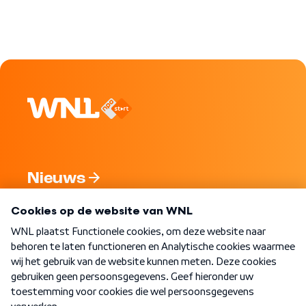
Nieuws
Programma's
Over WNL
Nieuwsbrief
Word Lid