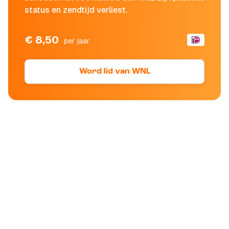
status en zendtijd verliest.
€ 8,50
per jaar
Word lid van WNL