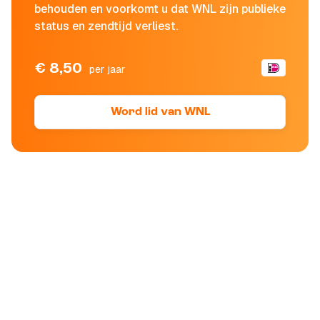
behouden en voorkomt u dat WNL zijn publieke
status en zendtijd verliest.
€ 8,50
per jaar
Word lid van WNL