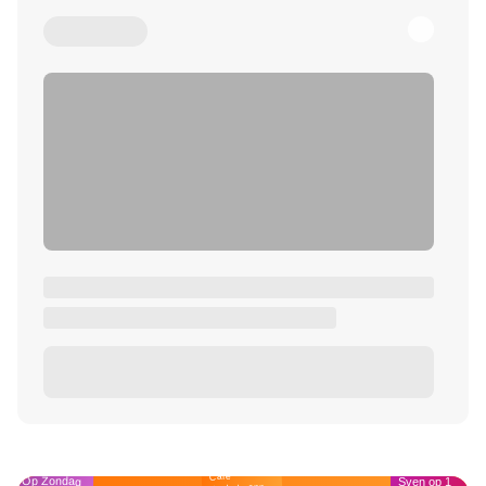
Café
Op Zondag
Sven op 1