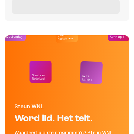
Café
Op Zondag
Sven op 1
Kockelmann
Stand van
In de
Nederland
kantine
Steun WNL
Word lid. Het telt.
Waardeert u onze programma's? Steun WNL