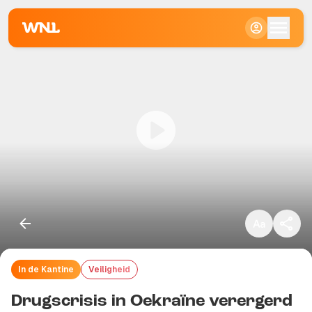
Klein
Standaard
Groot
In de Kantine
Veiligheid
Kopieer link
Drugscrisis in Oekraïne verergerd