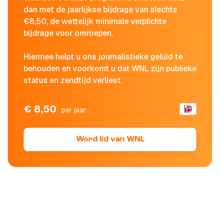
dan met de jaarlijkse bijdrage van slechts
€8,50, de wettelijk minimale verplichte
bijdrage voor omroepen.
Hiermee helpt u ons journalistieke geluid te
behouden en voorkomt u dat WNL zijn publieke
status en zendtijd verliest.
€ 8,50
per jaar
Word lid van WNL