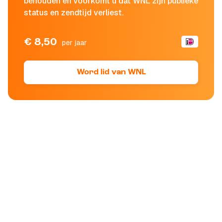
behouden en voorkomt u dat WNL zijn publieke
status en zendtijd verliest.
€ 8,50
per jaar
Word lid van WNL