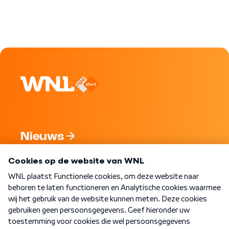
Nieuws
Programma's
Over WNL
Nieuwsbrief
Word Lid