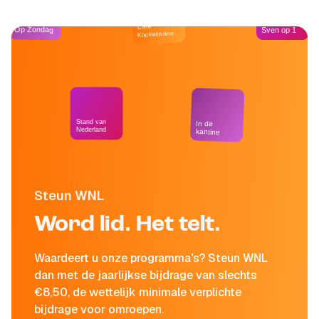
Café
Op Zondag
Sven op 1
Kockelmann
Stand van
In de
Nederland
kantine
Steun WNL
Word lid. Het telt.
Waardeert u onze programma's? Steun WNL
dan met de jaarlijkse bijdrage van slechts
€8,50, de wettelijk minimale verplichte
bijdrage voor omroepen.