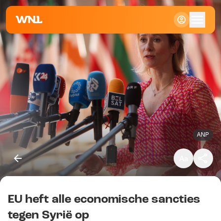
Klein
Standaard
Groot
ANP
EU heft alle economische sancties
Kopieer link
tegen Syrië op