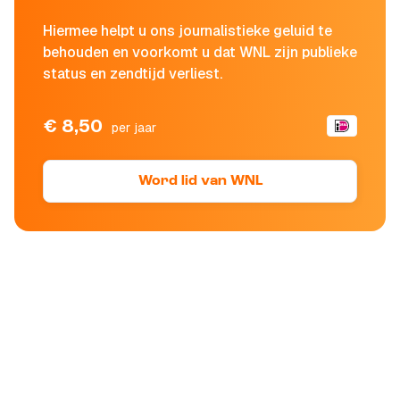
Hiermee helpt u ons journalistieke geluid te
behouden en voorkomt u dat WNL zijn publieke
status en zendtijd verliest.
€ 8,50
per jaar
Word lid van WNL