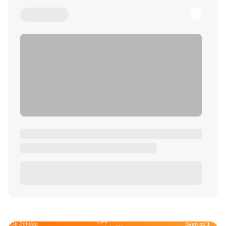
Café
Op Zondag
Sven op 1