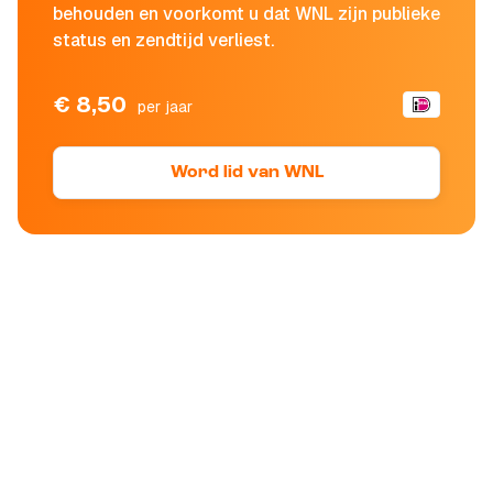
behouden en voorkomt u dat WNL zijn publieke
status en zendtijd verliest.
€ 8,50
per jaar
Word lid van WNL