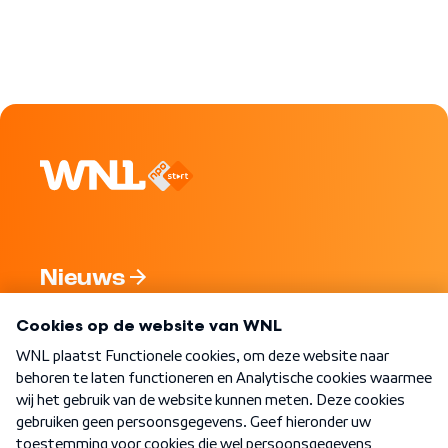
Nieuws
Programma's
Over WNL
Nieuwsbrief
Word Lid