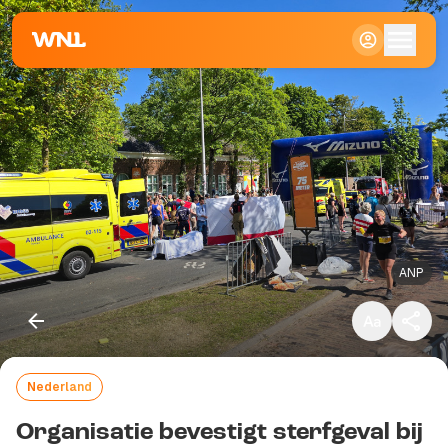
Klein
Standaard
Groot
ANP
Nederland
Kopieer link
Organisatie bevestigt sterfgeval bij