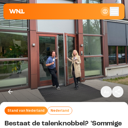
Klein
Standaard
Groot
Stand van Nederland
Nederland
Kopieer link
Bestaat de talenknobbel? 'Sommige