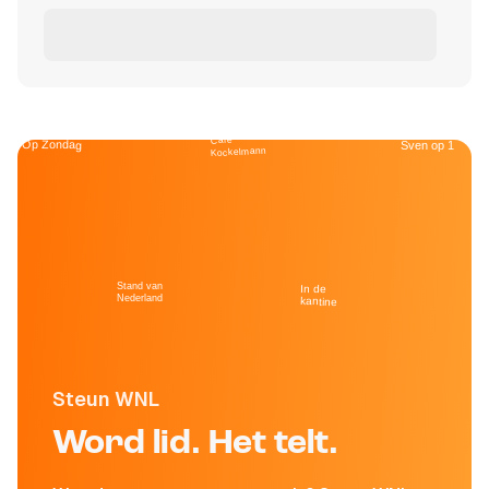
Café
Op Zondag
Sven op 1
Kockelmann
Stand van
In de
Nederland
kantine
Steun WNL
Word lid. Het telt.