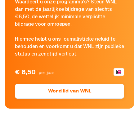
Waardeert u onze programma's? Steun WNL
dan met de jaarlijkse bijdrage van slechts
€8,50, de wettelijk minimale verplichte
bijdrage voor omroepen.
Hiermee helpt u ons journalistieke geluid te
behouden en voorkomt u dat WNL zijn publieke
status en zendtijd verliest.
€ 8,50
per jaar
Word lid van WNL