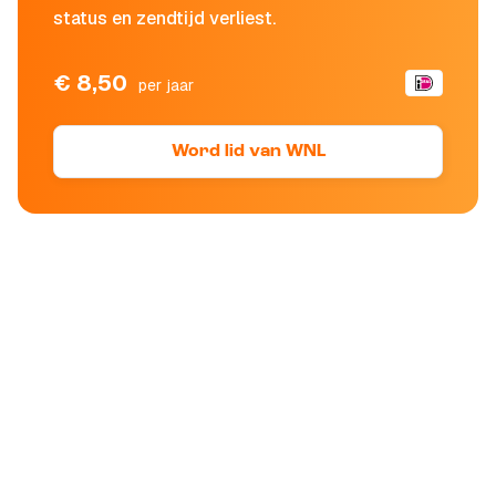
status en zendtijd verliest.
€ 8,50
per jaar
Word lid van WNL