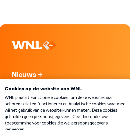
Nieuws
Programma's
Over WNL
Nieuwsbrief
Word Lid