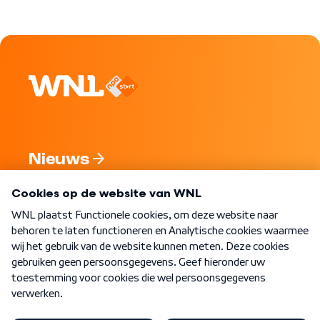
Nieuws
Programma's
Over WNL
Nieuwsbrief
Word Lid