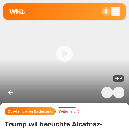
Klein
Standaard
Groot
ANP
Goedemorgen Nederland
Veiligheid
Kopieer link
Trump wil beruchte Alcatraz-