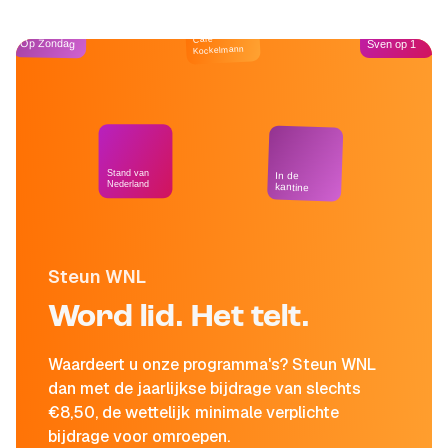
Café
Op Zondag
Sven op 1
Kockelmann
Stand van
In de
Nederland
kantine
Steun WNL
Word lid. Het telt.
Waardeert u onze programma's? Steun WNL
dan met de jaarlijkse bijdrage van slechts
€8,50, de wettelijk minimale verplichte
bijdrage voor omroepen.