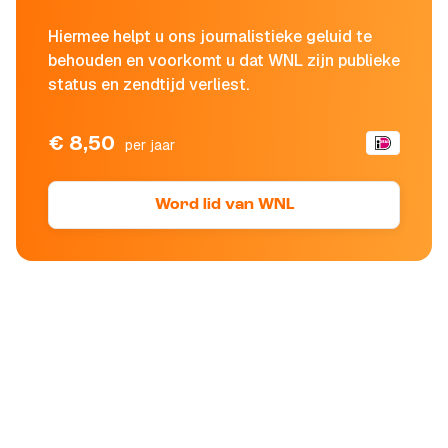
Hiermee helpt u ons journalistieke geluid te
behouden en voorkomt u dat WNL zijn publieke
status en zendtijd verliest.
€ 8,50
per jaar
Word lid van WNL