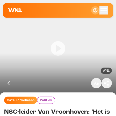
Klein
Standaard
Groot
WNL
Café Kockelmann
Politiek
Kopieer link
NSC-leider Van Vroonhoven: 'Het is