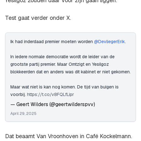
Yesilgöz zouden daar voor zijn gaan liggen.
Test gaat verder onder X.
Ik had inderdaad premier moeten worden
@DevliegerErik
.
In iedere normale democratie wordt de leider van de
grootste partij premier. Maar Omtzigt en Yesilgoz
blokkeerden dat en anders was dit kabinet er niet gekomen.
Maar wat niet is kan nog komen. De tijd van buigen is
voorbij.
https://t.co/v8FQLfLipr
— Geert Wilders (@geertwilderspvv)
April 29, 2025
Dat beaamt Van Vroonhoven in Café Kockelmann.