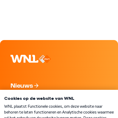
Nieuws
Programma's
Over WNL
Nieuwsbrief