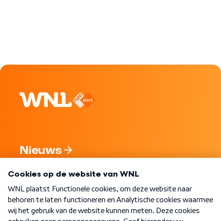
Nieuws
Programma's
Over WNL
Nieuwsbrief
Word Lid