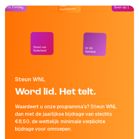
Café
Op Zondag
Sven op 1
Kockelmann
Stand van
In de
Nederland
kantine
Steun WNL
Word lid. Het telt.
Waardeert u onze programma's? Steun WNL
dan met de jaarlijkse bijdrage van slechts
€8,50, de wettelijk minimale verplichte
bijdrage voor omroepen.