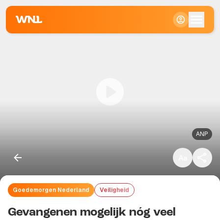
Klein
Standaard
Groot
ANP
Goedemorgen Nederland
Veiligheid
Kopieer link
Gevangenen mogelijk nóg veel