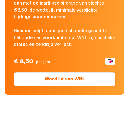
dan met de jaarlijkse bijdrage van slechts
€8,50, de wettelijk minimale verplichte
bijdrage voor omroepen.
Hiermee helpt u ons journalistieke geluid te
behouden en voorkomt u dat WNL zijn publieke
status en zendtijd verliest.
€ 8,50
per jaar
Word lid van WNL