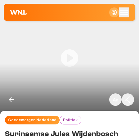
Klein
Standaard
Groot
Goedemorgen Nederland
Politiek
Kopieer link
Surinaamse Jules Wijdenbosch