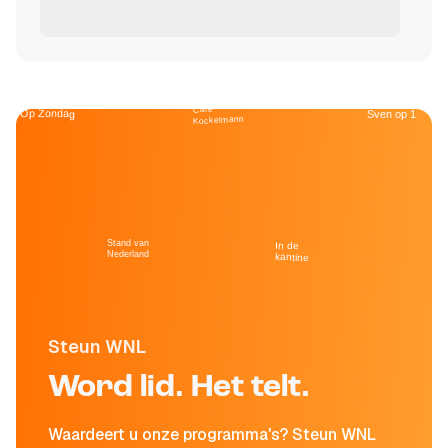
Café
Op Zondag
Sven op 1
Kockelmann
Stand van
In de
Nederland
kantine
Steun WNL
Word lid. Het telt.
Waardeert u onze programma's? Steun WNL