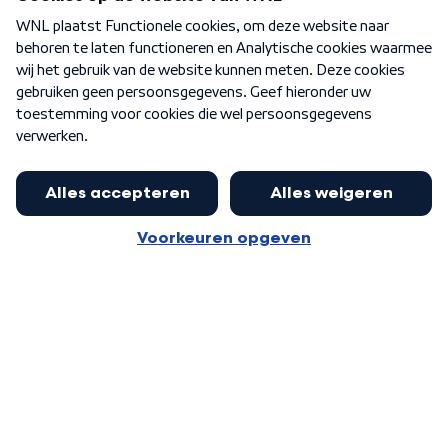
Over WNL
Nieuwsbrief
Word Lid
Meer WNL voor jou
Nieuwe ‘onderkoning’ Buma wil tot
zijn 70ste aanblijven
Algemene voorwaarden
Cookie-instellingen
Privacy statement