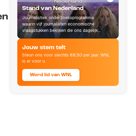
Stand van Nederland
en
Journalistiek onderzoeksprogramma
waarin vijf journalisten economische
vraagstukken bekijken die ons dagelijks
leven raken.
Jouw stem telt
Steun ons voor slechts €8,50 per jaar. WNL
is er voor u.
Word lid van WNL