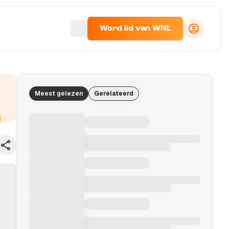
Word lid van WNL
Meest gelezen
Gerelateerd