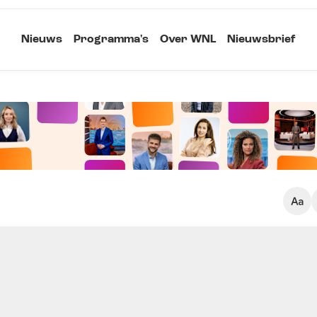
Nieuws
Programma's
Over WNL
Nieuwsbrief
Klein
Kopieer link
Standaard
Groot