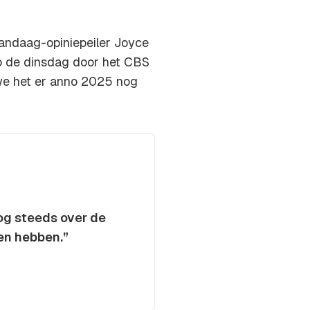
nVandaag-opiniepeiler Joyce
 de dinsdag door het CBS
t we het er anno 2025 nog
nog steeds over de
en hebben.”