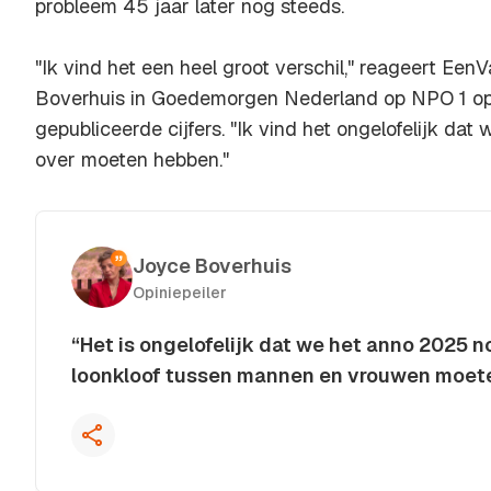
probleem 45 jaar later nog steeds.
"Ik vind het een heel groot verschil," reageert Ee
Boverhuis in Goedemorgen Nederland op NPO 1 op
gepubliceerde cijfers. "Ik vind het ongelofelijk da
over moeten hebben."
Joyce Boverhuis
Opiniepeiler
“Het is ongelofelijk dat we het anno 2025 
loonkloof tussen mannen en vrouwen moet
Kopieer quote